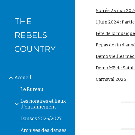
Soirée 25 mai 202
Sk
THE
1 Juin 2024 : Part
REBELS
Fête de la musique
Repas de fin d'ann
COUNTRY
Demo vieilles mé
Demo MR de Saint 
Accueil
Carnaval 2025
Le Bureau
Les horaires et lieux
d'entrainement
Danses 2026/2027
Archives des danses