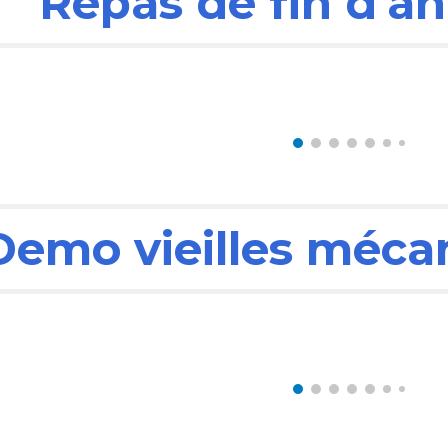
Repas de fin d'a
Demo vieilles méca