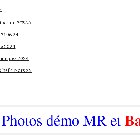
4
ip to main content
Skip to navigat
icipation PCRAA
 21.06.24
ée 2024
caniques 2024
Chef 4 Mars 25
Ba
Photos démo MR et